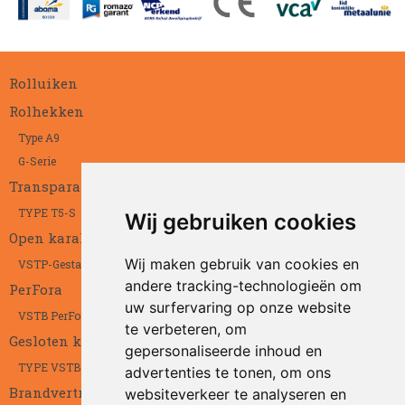
Rolluiken
Rolhekken
Type A9
G-Serie
Transparant
TYPE T5-S
Wij gebruiken cookies
Open karakter
Wij maken gebruik van cookies en
VSTP-Gestanst
andere tracking-technologieën om
PerFora
uw surfervaring op onze website
VSTB PerFora
te verbeteren, om
Gesloten karakter
gepersonaliseerde inhoud en
TYPE VSTB
advertenties te tonen, om ons
Brandvertragend
websiteverkeer te analyseren en