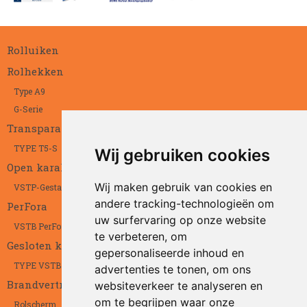
Rolluiken
Rolhekken
Type A9
G-Serie
Transparant
TYPE T5-S
Wij gebruiken cookies
Open karakter
Wij maken gebruik van cookies en
VSTP-Gestanst
andere tracking-technologieën om
PerFora
uw surfervaring op onze website
VSTB PerFora
te verbeteren, om
Gesloten karakter
gepersonaliseerde inhoud en
TYPE VSTB
advertenties te tonen, om ons
Brandvertragend
websiteverkeer te analyseren en
om te begrijpen waar onze
Rolscherm