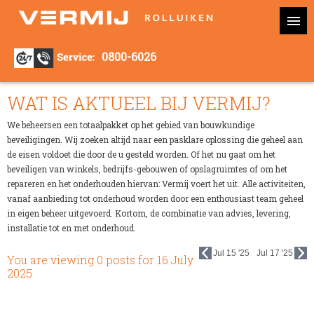
0800-6026
WAT IS AKTUEEL BIJ VERMIJ?
We beheersen een totaalpakket op het gebied van bouwkundige
beveiligingen. Wij zoeken altijd naar een pasklare oplossing die geheel aan
de eisen voldoet die door de u gesteld worden. Of het nu gaat om het
beveiligen van winkels, bedrijfs-gebouwen of opslagruimtes of om het
repareren en het onderhouden hiervan: Vermij voert het uit. Alle activiteiten,
vanaf aanbieding tot onderhoud worden door een enthousiast team geheel
in eigen beheer uitgevoerd. Kortom, de combinatie van advies, levering,
installatie tot en met onderhoud.
Jul 15 '25
Jul 17 '25
You are viewing 0 posts for
16 July
2025