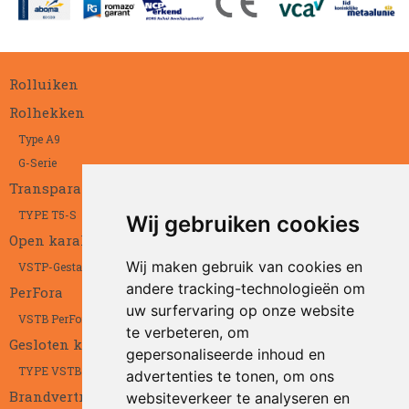
Rolluiken
Rolhekken
Type A9
G-Serie
Transparant
TYPE T5-S
Wij gebruiken cookies
Open karakter
Wij maken gebruik van cookies en
VSTP-Gestanst
andere tracking-technologieën om
PerFora
uw surfervaring op onze website
VSTB PerFora
te verbeteren, om
Gesloten karakter
gepersonaliseerde inhoud en
TYPE VSTB
advertenties te tonen, om ons
Brandvertragend
websiteverkeer te analyseren en