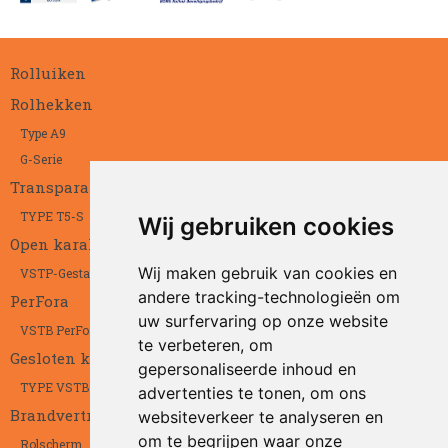
Rolluiken
Rolhekken
Type A9
G-Serie
Transparant
TYPE T5-S
Wij gebruiken cookies
Open karakter
Wij maken gebruik van cookies en
VSTP-Gestanst
andere tracking-technologieën om
PerFora
uw surfervaring op onze website
VSTB PerFora
te verbeteren, om
Gesloten karakter
gepersonaliseerde inhoud en
TYPE VSTB
advertenties te tonen, om ons
Brandvertragend
websiteverkeer te analyseren en
om te begrijpen waar onze
Rolscherm