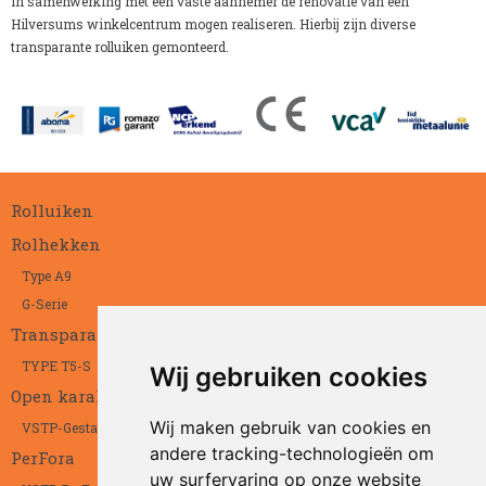
In samenwerking met een vaste aannemer de renovatie van een
Hilversums winkelcentrum mogen realiseren. Hierbij zijn diverse
transparante rolluiken gemonteerd.
Rolluiken
Rolhekken
Type A9
G-Serie
Transparant
TYPE T5-S
Wij gebruiken cookies
Open karakter
Wij maken gebruik van cookies en
VSTP-Gestanst
andere tracking-technologieën om
PerFora
uw surfervaring op onze website