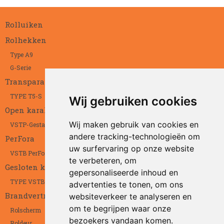
Rolluiken
Rolhekken
Type A9
G-Serie
Transparant
TYPE T5-S
Wij gebruiken cookies
Open karakter
Wij maken gebruik van cookies en
VSTP-Gestanst
andere tracking-technologieën om
PerFora
uw surfervaring op onze website
VSTB PerFora
te verbeteren, om
Gesloten karakter
gepersonaliseerde inhoud en
TYPE VSTB
advertenties te tonen, om ons
Brandvertragend
websiteverkeer te analyseren en
om te begrijpen waar onze
Rolscherm
bezoekers vandaan komen.
Roldeur